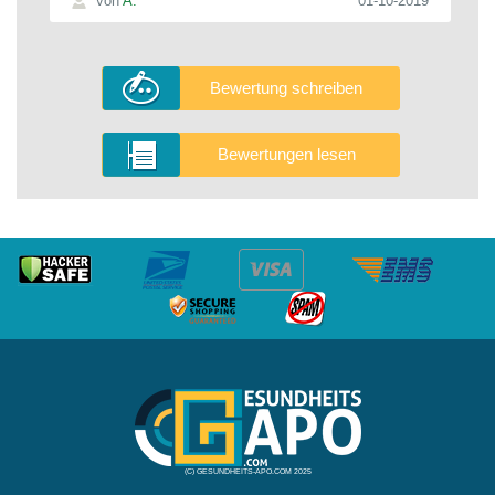
von
A.
01-10-2019
Bewertung schreiben
Bewertungen lesen
(C) GESUNDHEITS-APO.COM 2025