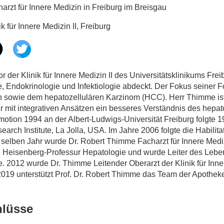
arzt für Innere Medizin in Freiburg im Breisgau
ik für Innere Medizin II, Freiburg
r der Klinik für Innere Medizin II des Universitätsklinikums Freib
, Endokrinologie und Infektiologie abdeckt. Der Fokus seiner 
ion sowie dem hepatozellulären Karzinom (HCC). Herr Thimme i
r mit integrativen Ansätzen ein besseres Verständnis des hepa
otion 1994 an der Albert-Ludwigs-Universität Freiburg folgte 1
h Institute, La Jolla, USA. Im Jahre 2006 folgte die Habilitat
Im selben Jahr wurde Dr. Robert Thimme Facharzt für Innere Med
ie W3 Heisenberg-Professur Hepatologie und wurde Leiter des Leb
 2012 wurde Dr. Thimme Leitender Oberarzt der Klinik für Innere
eit 2019 unterstützt Prof. Dr. Robert Thimme das Team der Apot
hlüsse