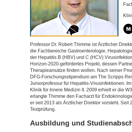
Fach
Klin
Professor Dr. Robert Thimme ist Ärztlicher Direkto
die Fachbereiche Gastroenterologie, Hepatologie
der Hepatitis B (HBV) und C (HCV) Virusinfekt
Horizon-2020-gefördertes Projekt, dessen Partne
Therapieansätze finden wollen. Nach seiner Prom
DFG-Forschungsstipendium am The Scripps Researc
Juniorprofessur für Hepatitis-Virusinfektionen. 
Klinik für Innere Medizin II. 2009 erhielt er d
erlangte Thimme den Facharzt für Endokrinologie.
er seit 2013 als Ärztlicher Direktor vorsteht. S
Textprüfung.
Ausbildung und Studienabsc