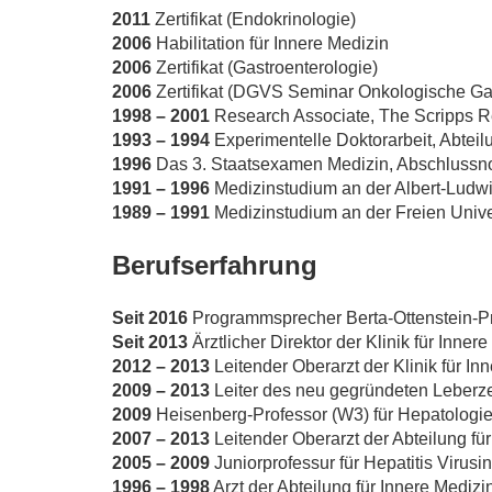
2011
Zertifikat (Endokrinologie)
2006
Habilitation für Innere Medizin
2006
Zertifikat (Gastroenterologie)
2006
Zertifikat (DGVS Seminar Onkologische Gas
1998 – 2001
Research Associate, The Scripps Re
1993 – 1994
Experimentelle Doktorarbeit, Abteil
1996
Das 3. Staatsexamen Medizin, Abschluss
1991 – 1996
Medizinstudium an der Albert-Ludwi
1989 – 1991
Medizinstudium an der Freien Univer
Berufserfahrung
Seit 2016
Programmsprecher Berta-Ottenstein-Pro
Seit 2013
Ärztlicher Direktor der Klinik für Innere
2012 – 2013
Leitender Oberarzt der Klinik für Inn
2009 – 2013
Leiter des neu gegründeten Leberz
2009
Heisenberg-Professor (W3) für Hepatologie,
2007 – 2013
Leitender Oberarzt der Abteilung für
2005 – 2009
Juniorprofessur für Hepatitis Virusin
1996 – 1998
Arzt der Abteilung für Innere Medizin