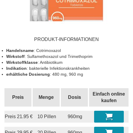
PRODUKT-INFORMATIONEN
Handelsname
: Cotrimoxazol
Wirkstoff
: Sulfamethoxazol und Trimethoprim
Wirkstoffklasse
: Antibiotikum
Indikation
: bakterielle Infektionskrankheiten
erhältliche Dosierung
: 480 mg, 960 mg
Einfach online
Preis
Menge
Dosis
kaufen
Preis
21.95
€
10 Pillen
960mg
Preis
29.95
€
20 Pillen
960mg