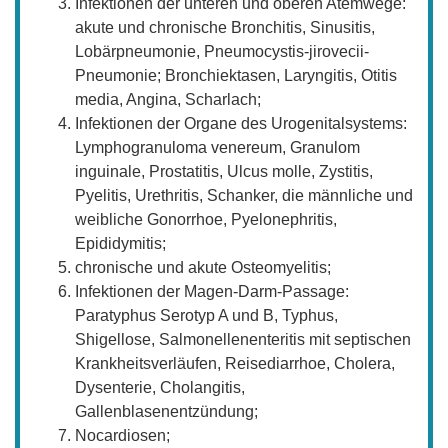
Infektionen der unteren und oberen Atemwege:
akute und chronische Bronchitis, Sinusitis,
Lobärpneumonie, Pneumocystis-jirovecii-
Pneumonie; Bronchiektasen, Laryngitis, Otitis
media, Angina, Scharlach;
Infektionen der Organe des Urogenitalsystems:
Lymphogranuloma venereum, Granulom
inguinale, Prostatitis, Ulcus molle, Zystitis,
Pyelitis, Urethritis, Schanker, die männliche und
weibliche Gonorrhoe, Pyelonephritis,
Epididymitis;
chronische und akute Osteomyelitis;
Infektionen der Magen-Darm-Passage:
Paratyphus Serotyp A und B, Typhus,
Shigellose, Salmonellenenteritis mit septischen
Krankheitsverläufen, Reisediarrhoe, Cholera,
Dysenterie, Cholangitis,
Gallenblasenentzündung;
Nocardiosen;