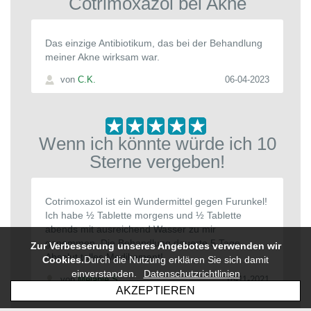
Cotrimoxazol bei Akne
Das einzige Antibiotikum, das bei der Behandlung
meiner Akne wirksam war.
von
C.K.
06-04-2023
Wenn ich könnte würde ich 10
Sterne vergeben!
Cotrimoxazol ist ein Wundermittel gegen Furunkel!
Ich habe ½ Tablette morgens und ½ Tablette
abends mit ausreichend Wasser zu mir
genommen. Die Behandlung dauerte 5 Tage.
Zur Verbesserung unseres Angebotes verwenden wir
Absolut tolles Medikament!
Cookies.
Durch die Nutzung erklären Sie sich damit
einverstanden.
Datenschutzrichtlinien
von
Melanie S.
16-11-2021
AKZEPTIEREN