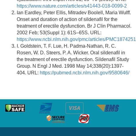
https://www.nature.com/articles/s41443-018-0099-2
Ian Eardley, Peter Ellis, Mitradev Boolell, Maria Wulff.
Onset and duration of action of sildenafil for the
treatment of erectile dysfunction. Br J Clin Pharmacol.
2002 Feb; 53(Suppl 1): 61S–65S. URL:
https://www.ncbi.nlm.nih.gov/pmc/articles/PMC1874251
I. Goldstein, T. F. Lue, H. Padma-Nathan, R. C.
Rosen, W. D. Steers, P. A. Wicker. Oral sildenafil in
the treatment of erectile dysfunction. Sildenafil Study
Group. N Engl J Med. 1998 May 14;338(20):1397-
404. URL:
https://pubmed.ncbi.nlm.nih.gov/9580646/