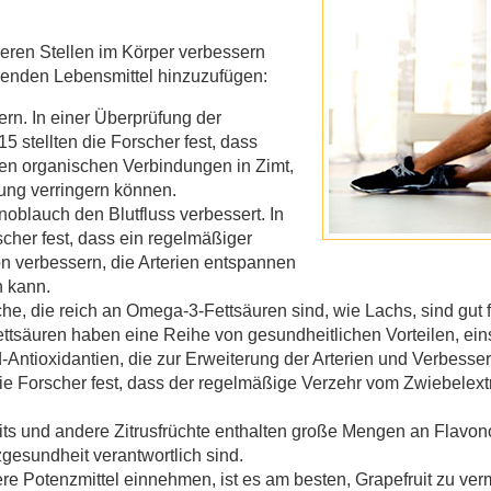
eren Stellen im Körper verbessern
lgenden Lebensmittel hinzuzufügen:
ern. In einer Überprüfung der
 stellten die Forscher fest, dass
ten organischen Verbindungen in Zimt,
ung verringern können.
blauch den Blutfluss verbessert. In
scher fest, dass ein regelmäßiger
n verbessern, die Arterien entspannen
n kann.
che, die reich an Omega-3-Fettsäuren sind, wie Lachs, sind gut 
tsäuren haben eine Reihe von gesundheitlichen Vorteilen, ein
id-Antioxidantien, die zur Erweiterung der Arterien und Verbesse
die Forscher fest, dass der regelmäßige Verzehr vom Zwiebelex
uits und andere Zitrusfrüchte enthalten große Mengen an Flavon
gesundheit verantwortlich sind.
e Potenzmittel einnehmen, ist es am besten, Grapefruit zu ver