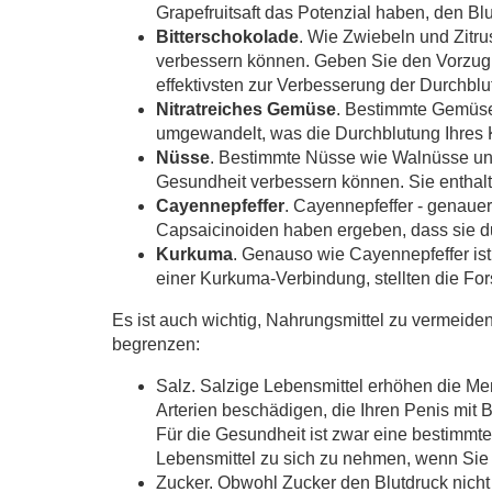
Grapefruitsaft das Potenzial haben, den Bl
Bitterschokolade
. Wie Zwiebeln und Zitru
verbessern können. Geben Sie den Vorzug 
effektivsten zur Verbesserung der Durchblut
Nitratreiches Gemüse
. Bestimmte Gemüses
umgewandelt, was die Durchblutung Ihres K
Nüsse
. Bestimmte Nüsse wie Walnüsse und
Gesundheit verbessern können. Sie enthalt
Cayennepfeffer
. Cayennepfeffer - genaue
Capsaicinoiden haben ergeben, dass sie du
Kurkuma
. Genauso wie Cayennepfeffer is
einer Kurkuma-Verbindung, stellten die Fo
Es ist auch wichtig, Nahrungsmittel zu vermeide
begrenzen:
Salz. Salzige Lebensmittel erhöhen die Men
Arterien beschädigen, die Ihren Penis mit B
Für die Gesundheit ist zwar eine bestimmte 
Lebensmittel zu sich zu nehmen, wenn Sie 
Zucker. Obwohl Zucker den Blutdruck nicht