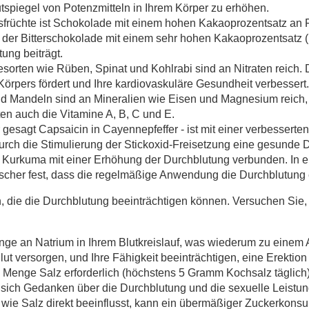
utspiegel von Potenzmitteln in Ihrem Körper zu erhöhen.
sfrüchte ist Schokolade mit einem hohen Kakaoprozentsatz an F
der Bitterschokolade mit einem sehr hohen Kakaoprozentsatz (
ung beiträgt.
orten wie Rüben, Spinat und Kohlrabi sind an Nitraten reich. 
örpers fördert und Ihre kardiovaskuläre Gesundheit verbessert.
 Mandeln sind an Mineralien wie Eisen und Magnesium reich, di
en auch die Vitamine A, B, C und E.
r gesagt Capsaicin in Cayennepfeffer - ist mit einer verbesser
rch die Stimulierung der Stickoxid-Freisetzung eine gesunde 
t Kurkuma mit einer Erhöhung der Durchblutung verbunden. In e
rscher fest, dass die regelmäßige Anwendung die Durchblutung 
n, die die Durchblutung beeinträchtigen können. Versuchen Si
ge an Natrium in Ihrem Blutkreislauf, was wiederum zu einem A
lut versorgen, und Ihre Fähigkeit beeinträchtigen, eine Erektio
Menge Salz erforderlich (höchstens 5 Gramm Kochsalz täglich), e
sich Gedanken über die Durchblutung und die sexuelle Leistun
 wie Salz direkt beeinflusst, kann ein übermäßiger Zuckerkonsu