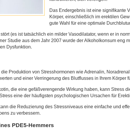
Das Endergebnis ist eine signifikante
Körper, einschließlich im erektilen Gew
gute Wahl für eine optimale Durchblutu
tört (es ist tatsächlich ein milder Vasodilatator, wenn er in no
n einer Studie aus dem Jahr 2007 wurde der Alkoholkonsum eng 
len Dysfunktion.
er die Produktion von Stresshormonen wie Adrenalin, Noradrenal
rten und einer Verringerung des Blutflusses in Ihrem Körper fü
tin, die eine gefäßverengende Wirkung haben, kann Stress di
t Stress eine der häufigsten psychologischen Ursachen für Erekt
kann die Reduzierung des Stressniveaus eine einfache und effek
ebens zu verbessern.
 eines PDE5-Hemmers