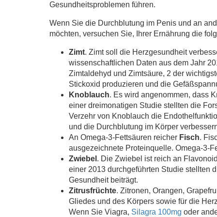
Gesundheitsproblemen führen.
Wenn Sie die Durchblutung im Penis und an and
möchten, versuchen Sie, Ihrer Ernährung die fo
Zimt
. Zimt soll die Herzgesundheit verbess
wissenschaftlichen Daten aus dem Jahr 2015
Zimtaldehyd und Zimtsäure, 2 der wichtigs
Stickoxid produzieren und die Gefäßspann
Knoblauch
. Es wird angenommen, dass Kno
einer dreimonatigen Studie stellten die For
Verzehr von Knoblauch die Endothelfunktio
und die Durchblutung im Körper verbesser
An Omega-3-Fettsäuren reicher
Fisch
. Fis
ausgezeichnete Proteinquelle. Omega-3-Fet
Zwiebel
. Die Zwiebel ist reich an Flavono
einer 2013 durchgeführten Studie stellten 
Gesundheit beiträgt.
Zitrusfrüchte
. Zitronen, Orangen, Grapefr
Gliedes und des Körpers sowie für die Herz
Wenn Sie Viagra,
Silagra 100mg
oder ander