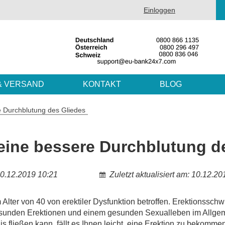
Einloggen
& VERSAND
KONTAKT
BLOG
e Durchblutung des Gliedes
 eine bessere Durchblutung d
10.12.2019 10:21
Zuletzt aktualisiert am: 10.12.2
 Alter von 40 von erektiler Dysfunktion betroffen. Erektionsschwi
 gesunden Erektionen und einem gesunden Sexualleben im Allge
s fließen kann, fällt es Ihnen leicht, eine Erektion zu bekommen